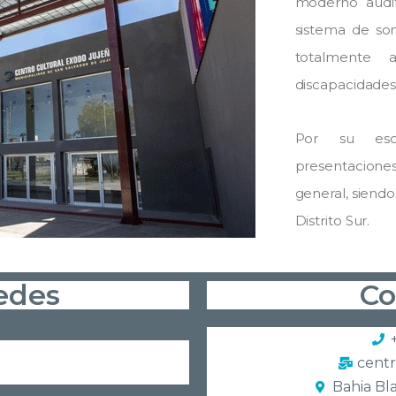
moderno audit
sistema de son
totalmente 
discapacidades
Por su esce
presentaciones 
general, siendo
Distrito Sur.
edes
Co
cent
Bahia Bl