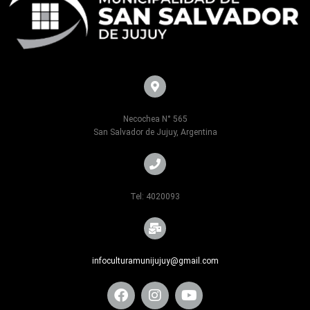
Necochea N° 565
San Salvador de Jujuy, Argentina
Tel: 4020093
infoculturamunijujuy@gmail.com