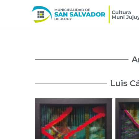
Ir
al
contenido
A
Luis C