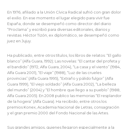
En 1976, afiliado a la Unión Cívica Radical sufrió con gran dolor
el exilio. En ese momento el lugar elegido para vivir fue
España, donde se desempeñó como director del diario
“Proclama” y escribió para diversas editoriales, diarios y
revistas. Héctor Tizón, ex diplomático, se desempeñó como
juez en Jujuy.
Ha publicado, entre otros títulos, los libros de relatos: “El gallo
blanco” (Alfa Guara, 1992); Las novelas: “El cantar del profeta y
el bandido” (1972, Alfa Guara, 2004), “La casa y el viento” (1984,
Alfa Guara 2001), “El viaje” (1988), “Luz de las crueles
provincias” (Alfa Guara 1995), “Extraño y pálido fulgor” (Alfa
Guara 1999), “El viejo soldado” (Alfa Guara 2002), “La belleza
del mundo” (2004) y “El hombre que llego a su pueblo” (1988,
Alfa Guara 2005). En 2008 publico las memorias “El resplandor
de la hogera” (Alfa Guara). Ha recibido, entre otros los
premios Konex, Academia Nacional de Letras, consagración
y el gran premio 2000 del Fondo Nacional de las Artes.
Sus grandes amigos, quienes llegaron especialmente a la