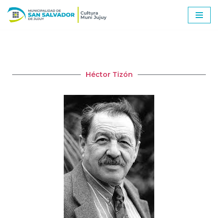
Ir
al
contenido
Héctor Tizón