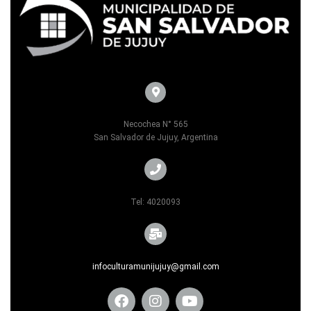
Necochea N° 565
San Salvador de Jujuy, Argentina
Tel: 4020093
infoculturamunijujuy@gmail.com